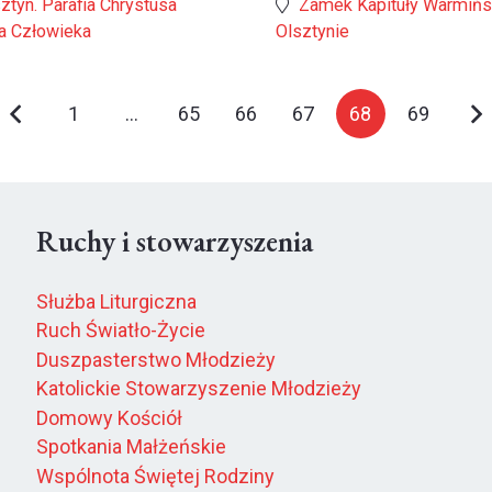
ztyn. Parafia Chrystusa
Zamek Kapituły Warmińs
a Człowieka
Olsztynie
1
…
65
66
67
68
69
Ruchy i stowarzyszenia
Służba Liturgiczna
Ruch Światło-Życie
Duszpasterstwo Młodzieży
Katolickie Stowarzyszenie Młodzieży
Domowy Kościół
Spotkania Małżeńskie
Wspólnota Świętej Rodziny