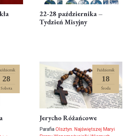
kła
22-28 października –
Tydzień Misyjny
aździernik
Październik
28
18
Sobota
Środa
a
Jerycho Różańcowe
Parafia
Olsztyn. Najświętszej Maryi