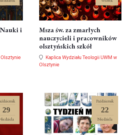
niedziałek
Wtorek
 Nauki i
Msza św. za zmarłych
nauczycieli i pracowników
olsztyńskich szkół
 Olsztynie
Kaplica Wydziału Teologii UWM w
Olsztynie
aździernik
Październik
29
22
Niedziela
Niedziela