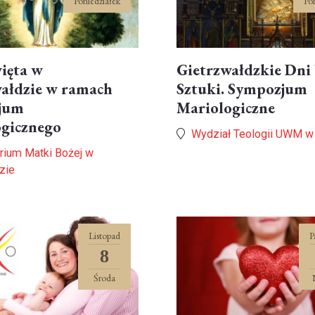
Poniedziałek
Po
ięta w
Gietrzwałdzkie Dni
ałdzie w ramach
Sztuki. Sympozjum
jum
Mariologiczne
ogicznego
Wydział Teologii UWM w
rium Matki Bożej w
zie
Listopad
P
8
Środa