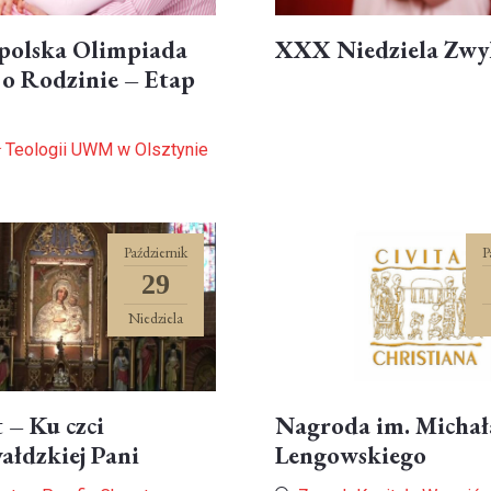
polska Olimpiada
XXX Niedziela Zwy
o Rodzinie – Etap
 Teologii UWM w Olsztynie
Październik
P
29
Niedziela
 – Ku czci
Nagroda im. Michał
ałdzkiej Pani
Lengowskiego