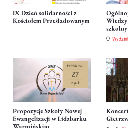
IX Dzień solidarności z
Ogólno
Kościołem Prześladowanym
Wiedzy 
szkolny
Wydział
Październik
27
Piątek
Propozycje Szkoły Nowej
Koncert
Ewangelizacji w Lidzbarku
Gietrzw
Warmińskim