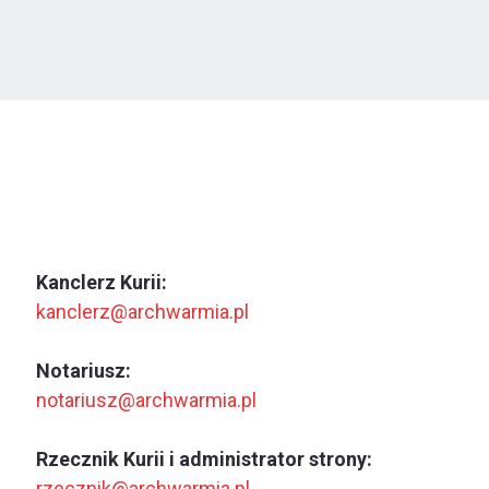
Kanclerz Kurii:
kanclerz@archwarmia.pl
Notariusz:
notariusz@archwarmia.pl
Rzecznik Kurii i administrator strony:
rzecznik@archwarmia.pl