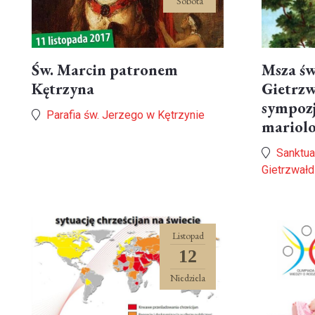
Sobota
Św. Marcin patronem
Msza św
Kętrzyna
Gietrzw
sympoz
Parafia św. Jerzego w Kętrzynie
mariol
Sanktua
Gietrzwałd
Listopad
12
Niedziela