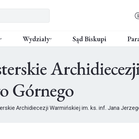
Wydziały
Sąd Biskupi
Para
rskie Archidiecezji
ego Górnego
skie Archidiecezji Warmińskiej im. ks. inf. Jana Jerze