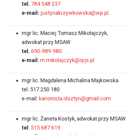
tel.
784 548 237
e-mail:
justynakrzywkowska@wp.pl
.
mgr lic. Maciej Tomasz Mikołajczyk,
adwokat przy MSAW
tel.
690-989-980
e-mail
:
m.mikolajczyk@rpjs.pl
mgr lic. Magdalena Michalina Majkowska
tel. 517 250 180
e-mail:
kanonista.olsztyn@gmail.com
mgr lic. Żaneta Kostyk, adwokat przy MSAW
tel
:
515 687 619