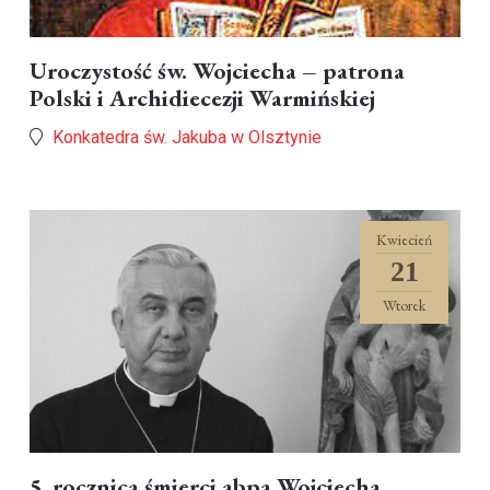
Uroczystość św. Wojciecha – patrona
Polski i Archidiecezji Warmińskiej
Konkatedra św. Jakuba w Olsztynie
Kwiecień
21
Wtorek
5. rocznica śmierci abpa Wojciecha