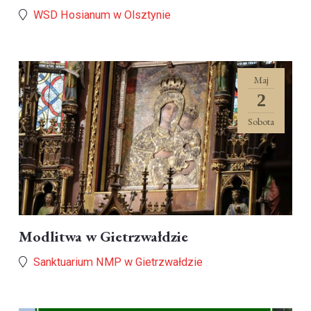
WSD Hosianum w Olsztynie
Maj
2
Sobota
Modlitwa w Gietrzwałdzie
Sanktuarium NMP w Gietrzwałdzie