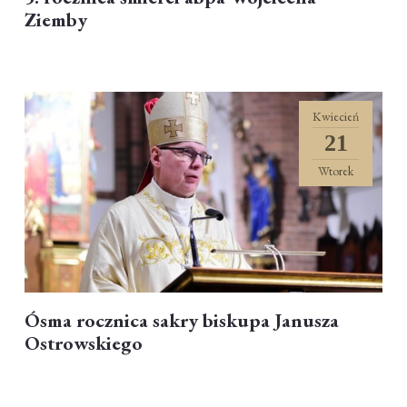
Ziemby
Kwiecień
21
Wtorek
Ósma rocznica sakry biskupa Janusza
Ostrowskiego