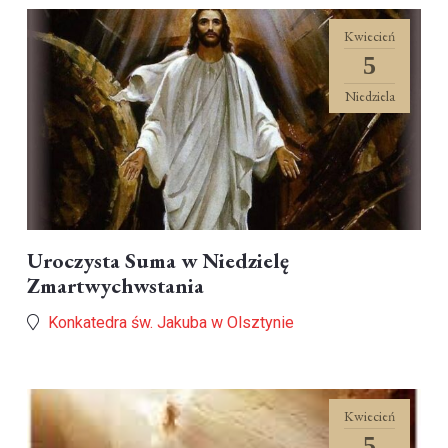
Kwiecień
5
Niedziela
Uroczysta Suma w Niedzielę
Zmartwychwstania
Konkatedra św. Jakuba w Olsztynie
Kwiecień
5