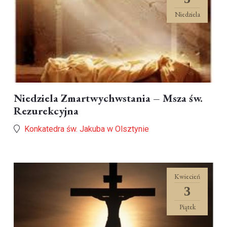
Niedziela
Niedziela Zmartwychwstania – Msza św.
Rezurekcyjna
Konkatedra św. Jakuba w Olsztynie
Kwiecień
3
Piątek