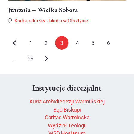
Jutrznia – Wielka Sobota
Konkatedra św. Jakuba w Olsztynie
1
2
3
4
5
6
…
69
Instytucje diecezjalne
Kuria Archidiecezji Warmińskiej
Sąd Biskupi
Caritas Warmińska
Wydział Teologii
WSD Hosianum