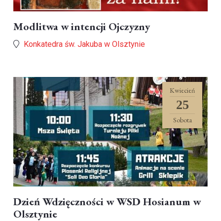
Modlitwa w intencji Ojczyzny
Konkatedra św. Jakuba w Olsztynie
Kwiecień
25
Sobota
Dzień Wdzięczności w WSD Hosianum w
Olsztynie