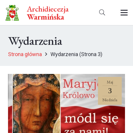
Archidiecezja
Warmińska
Wydarzenia
Strona główna
Wydarzenia
(Strona 3)
Maj
3
Niedziela