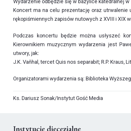
Wydarzenie odbędzie się w bazylice katedralnej w 
Koncert ma na celu prezentację oraz utrwalenie
rękopiśmiennych zapisów nutowych z XVIII i XIX w
Podczas koncertu będzie można usłyszeć komp
Kierownikiem muzycznym wydarzenia jest Paweł
utwory, jak:
J.K. Vaňhal, tercet
Quis nos separabit
; R.P. Kraus,
Li
Organizatorami wydarzenia są: Biblioteka Wyższe
Ks. Dariusz Sonak/Instytut Gość Media
Instytucje diecezjalne