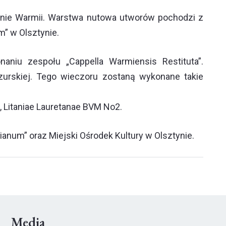
renie Warmii. Warstwa nutowa utworów pochodzi z
m” w Olsztynie.
niu zespołu „Cappella Warmiensis Restituta”.
urskiej. Tego wieczoru zostaną wykonane takie
,
Litaniae Lauretanae BVM No2
.
num” oraz Miejski Ośrodek Kultury w Olsztynie.
Media