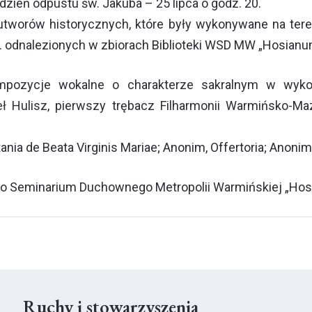
dzień odpustu św. Jakuba – 25 lipca o godz. 20.
 utworów historycznych, które były wykonywane na te
. odnalezionych w zbiorach Biblioteki WSD MW „Hosianu
ozycje wokalne o charakterze sakralnym w wykona
 Hulisz, pierwszy trębacz Filharmonii Warmińsko-Maz
tania de Beata Virginis Mariae
; Anonim,
Offertoria
; Anonim
go Seminarium Duchownego Metropolii Warmińskiej „Hosia
Ruchy i stowarzyszenia