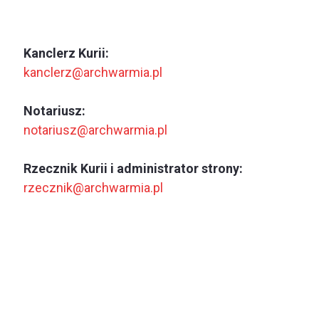
Kanclerz Kurii:
kanclerz@archwarmia.pl
Notariusz:
notariusz@archwarmia.pl
Rzecznik Kurii i administrator strony:
rzecznik@archwarmia.pl