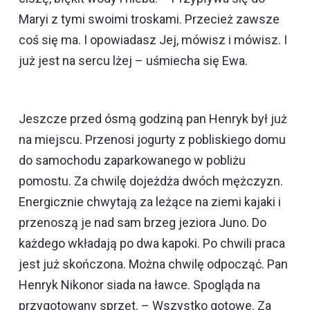
Maryi z tymi swoimi troskami. Przecież zawsze
coś się ma. I opowiadasz Jej, mówisz i mówisz. I
już jest na sercu lżej – uśmiecha się Ewa.
Jeszcze przed ósmą godziną pan Henryk był już
na miejscu. Przenosi jogurty z pobliskiego domu
do samochodu zaparkowanego w pobliżu
pomostu. Za chwilę dojeżdża dwóch mężczyzn.
Energicznie chwytają za leżące na ziemi kajaki i
przenoszą je nad sam brzeg jeziora Juno. Do
każdego wkładają po dwa kapoki. Po chwili praca
jest już skończona. Można chwilę odpocząć. Pan
Henryk Nikonor siada na ławce. Spogląda na
przygotowany sprzęt. – Wszystko gotowe. Za