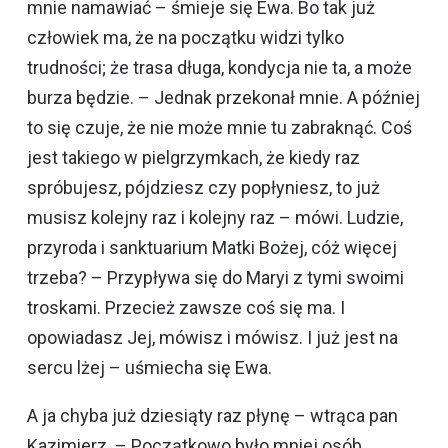
mnie namawiać – śmieje się Ewa. Bo tak już
człowiek ma, że na początku widzi tylko
trudności; że trasa długa, kondycja nie ta, a może
burza będzie. – Jednak przekonał mnie. A później
to się czuje, że nie może mnie tu zabraknąć. Coś
jest takiego w pielgrzymkach, że kiedy raz
spróbujesz, pójdziesz czy popłyniesz, to już
musisz kolejny raz i kolejny raz – mówi. Ludzie,
przyroda i sanktuarium Matki Bożej, cóż więcej
trzeba? – Przypływa się do Maryi z tymi swoimi
troskami. Przecież zawsze coś się ma. I
opowiadasz Jej, mówisz i mówisz. I już jest na
sercu lżej – uśmiecha się Ewa.
A ja chyba już dziesiąty raz płynę – wtrąca pan
Kazimierz. – Początkowo było mniej osób.