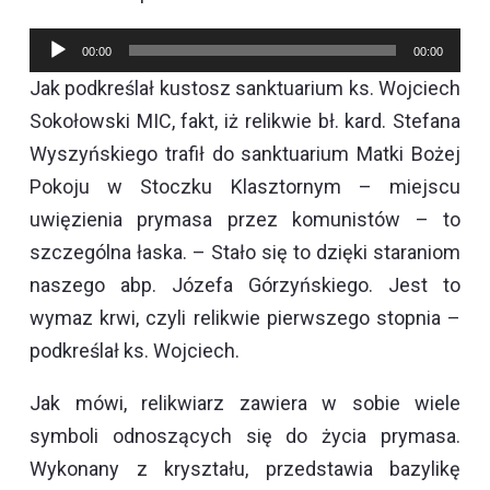
Odtwarzacz
00:00
00:00
plików
Jak podkreślał kustosz sanktuarium ks. Wojciech
dźwiękowych
Sokołowski MIC, fakt, iż relikwie bł. kard. Stefana
Wyszyńskiego trafił do sanktuarium Matki Bożej
Pokoju w Stoczku Klasztornym – miejscu
uwięzienia prymasa przez komunistów – to
szczególna łaska. – Stało się to dzięki staraniom
naszego abp. Józefa Górzyńskiego. Jest to
wymaz krwi, czyli relikwie pierwszego stopnia –
podkreślał ks. Wojciech.
Jak mówi, relikwiarz zawiera w sobie wiele
symboli odnoszących się do życia prymasa.
Wykonany z kryształu, przedstawia bazylikę