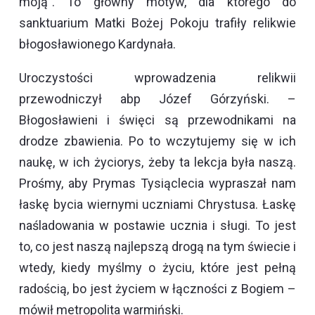
moją”. To główny motyw, dla którego do
sanktuarium Matki Bożej Pokoju trafiły relikwie
błogosławionego Kardynała.
Uroczystości wprowadzenia relikwii
przewodniczył abp Józef Górzyński. –
Błogosławieni i święci są przewodnikami na
drodze zbawienia. Po to wczytujemy się w ich
naukę, w ich życiorys, żeby ta lekcja była naszą.
Prośmy, aby Prymas Tysiąclecia wypraszał nam
łaskę bycia wiernymi uczniami Chrystusa. Łaskę
naśladowania w postawie ucznia i sługi. To jest
to, co jest naszą najlepszą drogą na tym świecie i
wtedy, kiedy myślmy o życiu, które jest pełną
radością, bo jest życiem w łączności z Bogiem –
mówił metropolita warmiński.