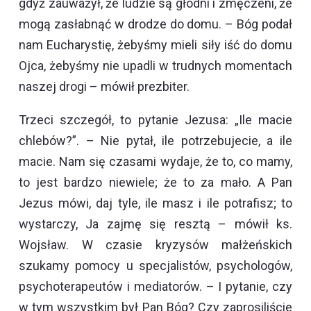
gdyż zauważył, że ludzie są głodni i zmęczeni, że
mogą zasłabnąć w drodze do domu. – Bóg podał
nam Eucharystię, żebyśmy mieli siły iść do domu
Ojca, żebyśmy nie upadli w trudnych momentach
naszej drogi – mówił prezbiter.
Trzeci szczegół, to pytanie Jezusa: „Ile macie
chlebów?”. – Nie pytał, ile potrzebujecie, a ile
macie. Nam się czasami wydaje, że to, co mamy,
to jest bardzo niewiele; że to za mało. A Pan
Jezus mówi, daj tyle, ile masz i ile potrafisz; to
wystarczy, Ja zajmę się resztą – mówił ks.
Wojsław. W czasie kryzysów małżeńskich
szukamy pomocy u specjalistów, psychologów,
psychoterapeutów i mediatorów. – I pytanie, czy
w tym wszystkim był Pan Bóg? Czy zaprosiliście