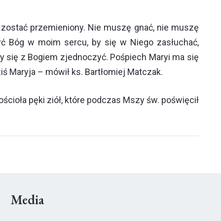
si zostać przemieniony. Nie muszę gnać, nie muszę
ć Bóg w moim sercu, by się w Niego zasłuchać,
 by się z Bogiem zjednoczyć. Pośpiech Maryi ma się
ś Maryja – mówił ks. Bartłomiej Matczak.
ścioła pęki ziół, które podczas Mszy św. poświęcił
Media