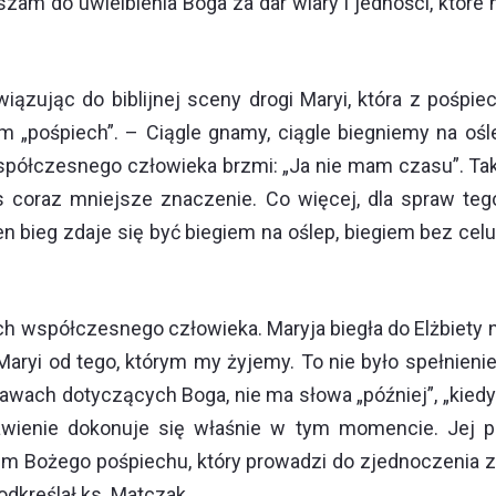
zam do uwielbienia Boga za dar wiary i jedności, któr
iązując do biblijnej sceny drogi Maryi, która z pośpiec
„pośpiech”. – Ciągle gnamy, ciągle biegniemy na ośl
spółczesnego człowieka brzmi: „Ja nie mam czasu”. Ta
 coraz mniejsze znaczenie. Co więcej, dla spraw tego
ten bieg zdaje się być biegiem na oślep, biegiem bez ce
ch współczesnego człowieka. Maryja biegła do Elżbiety ni
 Maryi od tego, którym my żyjemy. To nie było spełnien
rawach dotyczących Boga, nie ma słowa „później”, „kied
 zbawienie dokonuje się właśnie w tym momencie. Jej
dem Bożego pośpiechu, który prowadzi do zjednoczenia z
dkreślał ks. Matczak.