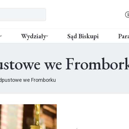
Wydziały
Sąd Biskupi
Para
pustowe we Frombor
odpustowe we Fromborku