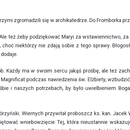
rzymi zgromadzili się w archikatedrze. Do Fromborka prz
. Ale też żeby podziękować Maryi za wstawiennictwo, z
 choć niektórzy nie zdają sobie z tego sprawy. Błogos
 dodaje.
ób. Każdy ma w swoim sercu jakąś prośbę, ale też zac
agnificat podczas nawiedzenia św. Elżbiety, wzbudzić
rośbie i naszych potrzebach, by było uwielbieniem Bo
rzyński. Wiernych przywitał proboszcz ks. kan. Jace
iętować wniebowzięcie Tej, która nieustannie wskazu