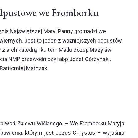
odpustowe we Fromborku
cia Najświętszej Maryi Panny gromadzi we
wiernych. Jest to jeden z ważniejszych odpustów
 z archikatedrą i kultem Matki Bożej. Mszy św.
ia NMP przewodniczył abp Józef Górzyński,
 Bartłomiej Matczak.
j do wód Zalewu Wiślanego. – We Fromborku Maryja
bawienia, którym jest Jezus Chrystus – wyjaśnia