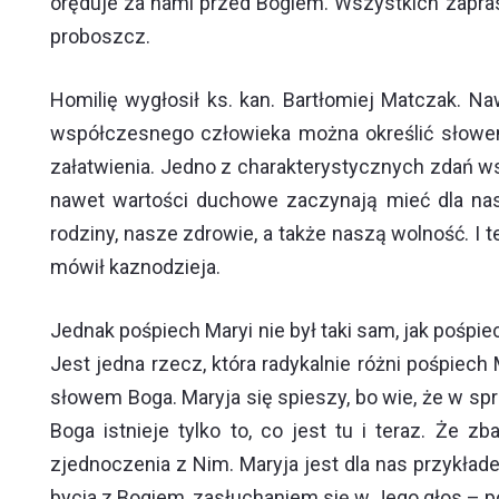
oręduje za nami przed Bogiem. Wszystkich zapras
proboszcz.
Homilię wygłosił ks. kan. Bartłomiej Matczak. Naw
współczesnego człowieka można określić słowem 
załatwienia. Jedno z charakterystycznych zdań w
nawet wartości duchowe zaczynają mieć dla nas
rodziny, nasze zdrowie, a także naszą wolność. I 
mówił kaznodzieja.
Jednak pośpiech Maryi nie był taki sam, jak pośpie
Jest jedna rzecz, która radykalnie różni pośpiech
słowem Boga. Maryja się spieszy, bo wie, że w sp
Boga istnieje tylko to, co jest tu i teraz. Że
zjednoczenia z Nim. Maryja jest dla nas przykła
bycia z Bogiem, zasłuchaniem się w Jego głos – po