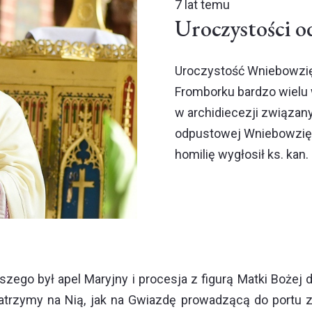
7 lat temu
Uroczystości 
Uroczystość Wniebowzię
Fromborku bardzo wielu 
w archidiecezji związany
odpustowej Wniebowzięc
homilię wygłosił ks. kan.
szego był apel Maryjny i procesja z figurą Matki Boże
Patrzymy na Nią, jak na Gwiazdę prowadzącą do portu z