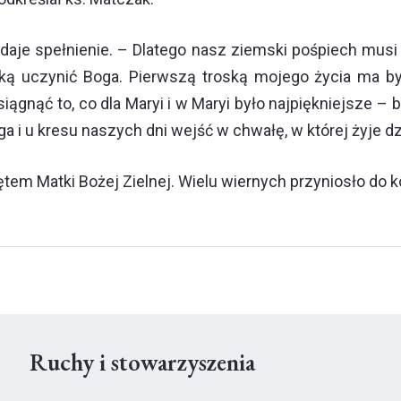
e daje spełnienie. – Dlatego nasz ziemski pośpiech mu
ką uczynić Boga. Pierwszą troską mojego życia ma by
iągnąć to, co dla Maryi i w Maryi było najpiękniejsze –
i u kresu naszych dni wejść w chwałę, w której żyje dzi
m Matki Bożej Zielnej. Wielu wiernych przyniosło do ko
Ruchy i stowarzyszenia