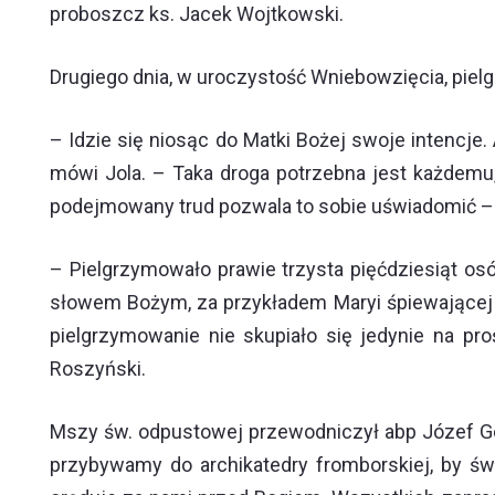
proboszcz ks. Jacek Wojtkowski.
Drugiego dnia, w uroczystość Wniebowzięcia, pielg
– Idzie się niosąc do Matki Bożej swoje intencje
mówi Jola. – Taka droga potrzebna jest każdemu,
podejmowany trud pozwala to sobie uświadomić –
– Pielgrzymowało prawie trzysta pięćdziesiąt os
słowem Bożym, za przykładem Maryi śpiewającej M
pielgrzymowanie nie skupiało się jedynie na p
Roszyński.
Mszy św. odpustowej przewodniczył abp Józef Gó
przybywamy do archikatedry fromborskiej, by św