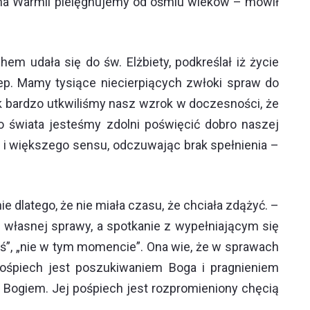
e na Warmii pielęgnujemy od ośmiu wieków – mówił
hem udała się do św. Elżbiety, podkreślał iż życie
ep. Mamy tysiące niecierpiących zwłoki spraw do
k bardzo utkwiliśmy nasz wzrok w doczesności, że
 świata jesteśmy zdolni poświęcić dobro naszej
lu i większego sensu, odczuwając brak spełnienia –
e dlatego, że nie miała czasu, że chciała zdążyć. –
ie własnej sprawy, a spotkanie z wypełniającym się
yś”, „nie w tym momencie”. Ona wie, że w sprawach
 pośpiech jest poszukiwaniem Boga i pragnieniem
 Bogiem. Jej pośpiech jest rozpromieniony chęcią