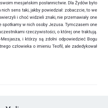
 swoim mesjańskim posłannictwie. Dla Żydów było
ich sens taki, jakby powiedział: zobaczcie, to we
erzyli i choć widzieli znaki, nie przemawiały one
, nie spotkamy w nich osoby Jezusa. Tymczasem one
zestnikami rzeczywistości, o której one traktują.
esjasza, i którzy są zdolni odpowiedzieć Bogu
nego człowieka o imieniu Teofil, ale zadedykował