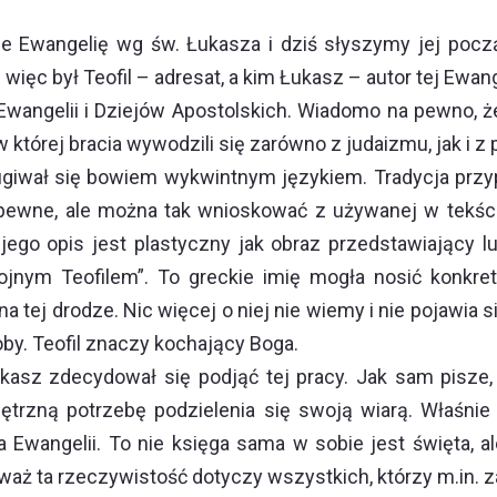
 Ewangelię wg św. Łukasza i dziś słyszymy jej pocz
 więc był Teofil – adresat, a kim Łukasz – autor tej Ewang
Ewangelii i Dziejów Apostolskich. Wiadomo na pewno, ż
 której bracia wywodzili się zarówno z judaizmu, jak i 
giwał się bowiem wykwintnym językiem. Tradycja przypi
pewne, ale można tak wnioskować z używanej w tekście
jego opis jest plastyczny jak obraz przedstawiający l
stojnym Teofilem”. To greckie imię mogła nosić konk
a tej drodze. Nic więcej o niej nie wiemy i nie pojawia s
oby. Teofil znaczy kochający Boga.
Łukasz zdecydował się podjąć tej pracy. Jak sam pisze
ętrzną potrzebę podzielenia się swoją wiarą. Właśnie
angelii. To nie księga sama w sobie jest święta, ale
waż ta rzeczywistość dotyczy wszystkich, którzy m.in. z