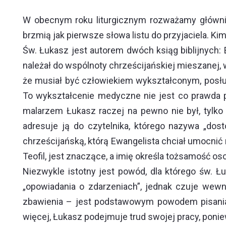
W obecnym roku liturgicznym rozważamy głównie
brzmią jak pierwsze słowa listu do przyjaciela. Kim
Św. Łukasz jest autorem dwóch ksiąg biblijnych: 
należał do wspólnoty chrześcijańskiej mieszanej, w
że musiał być człowiekiem wykształconym, posłu
To wykształcenie medyczne nie jest co prawda 
malarzem Łukasz raczej na pewno nie był, tylko 
adresuje ją do czytelnika, którego nazywa „do
chrześcijańską, którą Ewangelista chciał umocnić n
Teofil, jest znaczące, a imię określa tożsamość os
Niezwykle istotny jest powód, dla którego św. 
„opowiadania o zdarzeniach”, jednak czuje wewn
zbawienia – jest podstawowym powodem pisania Ew
więcej, Łukasz podejmuje trud swojej pracy, ponie