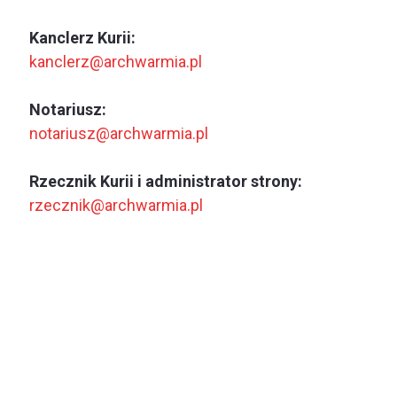
Kanclerz Kurii:
kanclerz@archwarmia.pl
Notariusz:
notariusz@archwarmia.pl
Rzecznik Kurii i administrator strony:
rzecznik@archwarmia.pl