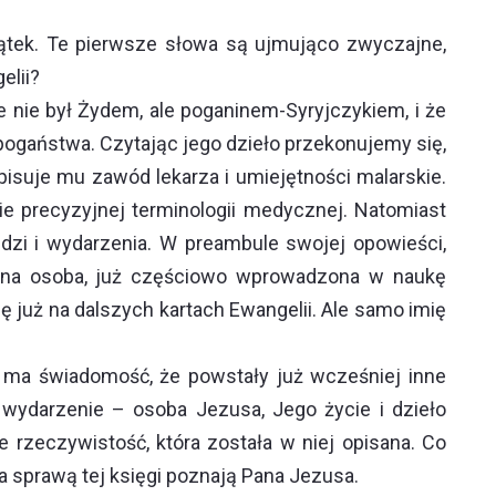
ątek. Te pierwsze słowa są ujmująco zwyczajne,
elii?
e nie był Żydem, ale poganinem-Syryjczykiem, i że
z pogaństwa. Czytając jego dzieło przekonujemy się,
suje mu zawód lekarza i umiejętności malarskie.
 precyzyjnej terminologii medycznej. Natomiast
udzi i wydarzenia. W preambule swojej opowieści,
retna osoba, już częściowo wprowadzona w naukę
ię już na dalszych kartach Ewangelii. Ale samo imię
, ma świadomość, że powstały już wcześniej inne
 wydarzenie – osoba Jezusa, Jego życie i dzieło
 rzeczywistość, która została w niej opisana. Co
a sprawą tej księgi poznają Pana Jezusa.