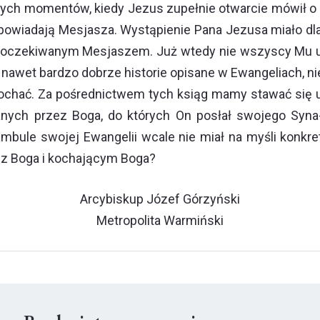
tych momentów, kiedy Jezus zupełnie otwarcie mówił o
wiadają Mesjasza. Wystąpienie Pana Jezusa miało dla n
m oczekiwanym Mesjaszem. Już wtedy nie wszyscy Mu uwi
ąc nawet bardzo dobrze historie opisane w Ewangeliach
ochać. Za pośrednictwem tych ksiąg mamy stawać się uc
ych przez Boga, do których On posłał swojego Syna-M
mbule swojej Ewangelii wcale nie miał na myśli konkret
z Boga i kochającym Boga?
Arcybiskup Józef Górzyński
Metropolita Warmiński