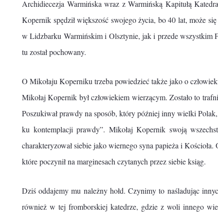
Archidiecezja Warmińska wraz z Warmińską Kapitułą Katedral
Kopernik spędził większość swojego życia, bo 40 lat, może si
w Lidzbarku Warmińskim i Olsztynie, jak i przede wszystkim 
tu został pochowany.
O Mikołaju Koperniku trzeba powiedzieć także jako o człowiek
Mikołaj Kopernik był człowiekiem wierzącym. Zostało to trafn
Poszukiwał prawdy na sposób, który później inny wielki Polak, 
ku kontemplacji prawdy”. Mikołaj Kopernik swoją wszechstr
charakteryzował siebie jako wiernego syna papieża i Kościoła.
które poczynił na marginesach czytanych przez siebie ksiąg.
Dziś oddajemy mu należny hołd. Czynimy to naśladując innych,
również w tej fromborskiej katedrze, gdzie z woli innego w