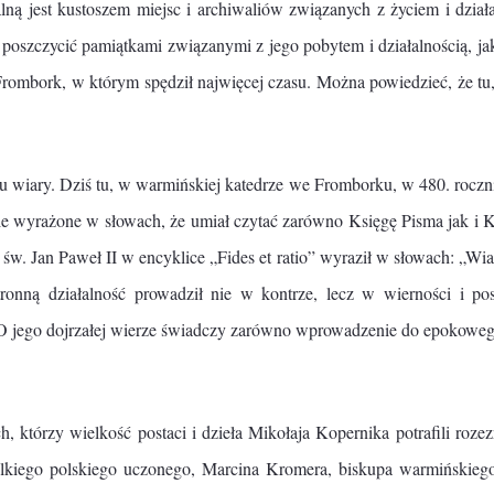
ną jest kustoszem miejsc i archiwaliów związanych z życiem i dział
ę poszczycić pamiątkami związanymi z jego pobytem i działalnością, j
Frombork, w którym spędził najwięcej czasu. Można powiedzieć, że tu
u wiary. Dziś tu, w warmińskiej katedrze we Fromborku, w 480. roczn
ie wyrażone w słowach, że umiał czytać zarówno Księgę Pisma jak i Ks
św. Jan Paweł II w encyklice „Fides et ratio” wyraził w słowach: „Wiar
onną działalność prowadził nie w kontrze, lecz w wierności i pos
 O jego dojrzałej wierze świadczy zarówno wprowadzenie do epokowego 
 którzy wielkość postaci i dzieła Mikołaja Kopernika potrafili rozez
ielkiego polskiego uczonego, Marcina Kromera, biskupa warmińskie