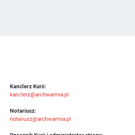
Kanclerz Kurii:
kanclerz@archwarmia.pl
Notariusz:
notariusz@archwarmia.pl