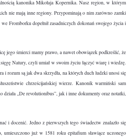
alnością kanonika Mikołaja Kopernika. Nasz region, w którym
akich nie mają inne regiony. Przypominają o nim zarówno zamki
, we Fromborku dopełnił zasadniczych dokonań swojego życia i
icę jego śmierci mamy prawo, a nawet obowiązek podkreślić, że
ięgę Natury, czyli umiał w swoim życiu łączyć wiarę i wiedzę.
a i rozum są jak dwa skrzydła, na których duch ludzki unosi się
łuszeństwie chrześcijańskiej wierze. Kanonik warmiński sam
działa „De revolutionibus”, jak i inne dokumenty oraz notatki,
nać i docenić. Jedno z pierwszych tego świadectw znalazło się
go, umieszczono już w 1581 roku epitafium sławiące uczonego