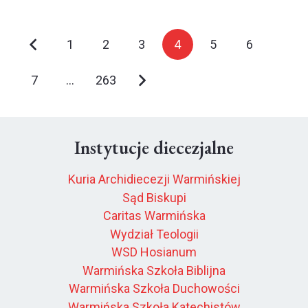
1
2
3
4
5
6
7
…
263
Instytucje diecezjalne
Kuria Archidiecezji Warmińskiej
Sąd Biskupi
Caritas Warmińska
Wydział Teologii
WSD Hosianum
Warmińska Szkoła Biblijna
Warmińska Szkoła Duchowości
Warmińska Szkoła Katechistów