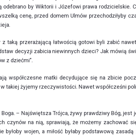
cią odebrano by Wiktorii i Józefowi prawa rodzicielski
 wszelką cenę, przed domem Ulmów przechodziłyby cza
ieja.
 z taką przerażającą łatwością gotowi byli zabić naw
 podstaw decyzji zabicia niewinnych dzieci? Jak mówią 
ów z dziećmi”.
ą współczesne matki decydujące się na zbicie poczęt
 w takiej żyjemy rzeczywistości. Nawet współcześni pol
ez Boga. – Najświętsza Trójca, żywy prawdziwy Bóg, jes
h czynów na nią, sprawiają, że możemy zachować się t
nie byłoby wojen, a miłość byłaby podstawową zasadą 