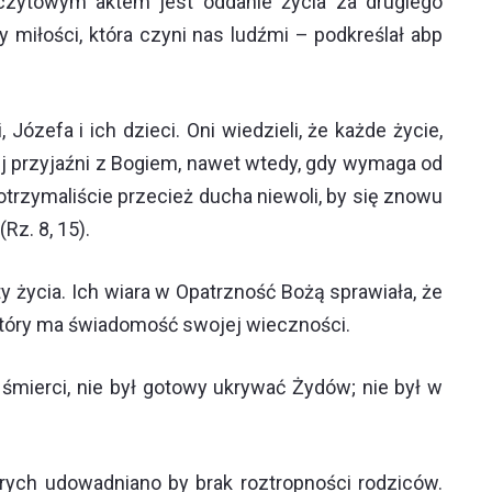
zczytowym aktem jest oddanie życia za drugiego
y miłości, która czyni nas ludźmi – podkreślał abp
zefa i ich dzieci. Oni wiedzieli, że każde życie,
j przyjaźni z Bogiem, nawet wtedy, gdy wymaga od
trzymaliście przecież ducha niewoli, by się znowu
Rz. 8, 15).
życia. Ich wiara w Opatrzność Bożą sprawiała, że
 który ma świadomość swojej wieczności.
 śmierci, nie był gotowy ukrywać Żydów; nie był w
ych udowadniano by brak roztropności rodziców.