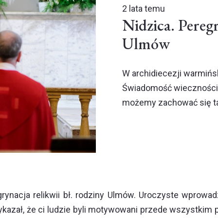
2 lata temu
Nidzica. Peregr
Ulmów
W archidiecezji warmińsk
Świadomość wieczności i
możemy zachować się tak
rynacja relikwii bł. rodziny Ulmów. Uroczyste wprowadz
ykazał, że ci ludzie byli motywowani przede wszystkim 