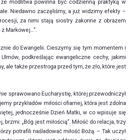
, że modlitwa powinna być codzienną praktyką w
ałe. Niedawno zaczęliśmy, a już widzimy efekty –
procesji, za nimi stają siostry zakonne z obrazem
o z Markowej…”.
oicznie do Ewangelii. Cieszymy się tym momentem i
y Ulmów, podkreślając ewangeliczne cechy, jakimi
 ale także przestroga przed tym, że zło, które jest
pnie sprawowano Eucharystię, której przewodniczył
jemy przykładów miłości ofiarnej, która jest zdolna
iętej, jednocześnie Dzień Matki, w co wpisuje się
 brzmi: „Bóg jest miłością”. Miłość do relacja, trzy
rzy potrafili naśladować miłość Bożą. – Tak uczył