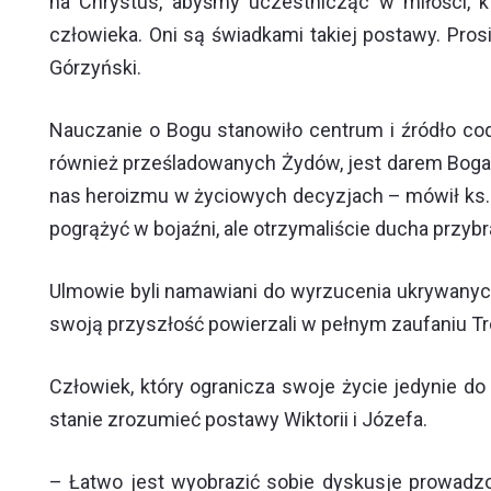
na Chrystus, abyśmy uczestnicząc w miłości, k
człowieka. Oni są świadkami takiej postawy. Prosi
Górzyński.
Nauczanie o Bogu stanowiło centrum i źródło codz
również prześladowanych Żydów, jest darem Boga 
nas heroizmu w życiowych decyzjach – mówił ks. F
pogrążyć w bojaźni, ale otrzymaliście ducha przybr
Ulmowie byli namawiani do wyrzucenia ukrywanych
swoją przyszłość powierzali w pełnym zaufaniu Tr
Człowiek, który ogranicza swoje życie jedynie do
stanie zrozumieć postawy Wiktorii i Józefa.
– Łatwo jest wyobrazić sobie dyskusje prowadz