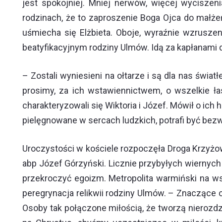
jest spokojniej. Mniej nerwów, więcej wycisze
rodzinach, że to zaproszenie Boga Ojca do małże
uśmiecha się Elżbieta. Oboje, wyraźnie wzruszeni
beatyfikacyjnym rodziny Ulmów. Idą za kapłanami d
– Zostali wyniesieni na ołtarze i są dla nas świ
prosimy, za ich wstawiennictwem, o wszelkie łas
charakteryzowali się Wiktoria i Józef. Mówił o ich
pielęgnowane w sercach ludzkich, potrafi być bez
Uroczystości w kościele rozpoczęła Droga Krzyżow
abp Józef Górzyński. Licznie przybyłych wiernych p
przekroczyć egoizm. Metropolita warmiński na wst
peregrynacja relikwii rodziny Ulmów. – Znaczące okr
Osoby tak połączone miłością, że tworzą nierozdz