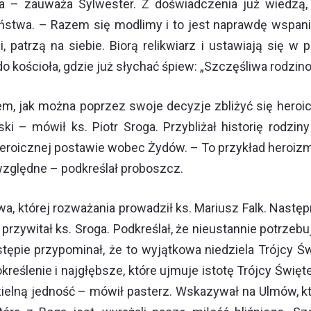
nia – zauważa Sylwester. Z doświadczenia już wiedzą
ństwa. – Razem się modlimy i to jest naprawdę wspani
, patrzą na siebie. Biorą relikwiarz i ustawiają się w 
o kościoła, gdzie już słychać śpiew: „Szczęśliwa rodzin
atłem, jak można poprzez swoje decyzje zbliżyć się her
ki – mówił ks. Piotr Sroga. Przybliżał historię rodzin
 heroicznej postawie wobec Żydów. – To przykład heroizmy,
względne – podkreślał proboszcz.
a, której rozważania prowadził ks. Mariusz Falk. Nastę
rzywitał ks. Sroga. Podkreślał, że nieustannie potrzebu
ępie przypominał, że to wyjątkowa niedziela Trójcy Św
eślenie i najgłębsze, które ujmuje istotę Trójcy Świętej,
ielną jedność – mówił pasterz. Wskazywał na Ulmów, któ