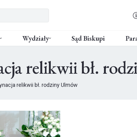
Wydziały
Sąd Biskupi
Para
acja relikwii bł. ro
ynacja relikwii bł. rodziny Ulmów