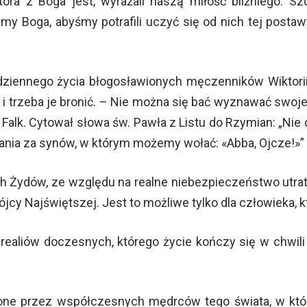
tóra z Boga jest, wyrażali naszą miłość bliźniego. S
my Boga, abyśmy potrafili uczyć się od nich tej postaw
iennego życia błogosławionych męczenników Wiktorii, Jó
i trzeba je bronić. – Nie można się bać wyznawać swoje
alk. Cytował słowa św. Pawła z Listu do Rzymian: „Nie o
ania za synów, w którym możemy wołać: «Abba, Ojcze!»” (
 Żydów, ze względu na realne niebezpieczeństwo utraty 
ójcy Najświętszej. Jest to możliwe tylko dla człowieka,
 realiów doczesnych, którego życie kończy się w chwili
one przez współczesnych mędrców tego świata, w któr