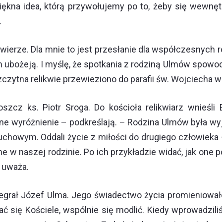
 piękna idea, którą przywołujemy po to, żeby się wewnę
.
 wierze. Dla mnie to jest przesłanie dla współczesnych 
ubożeją. I myślę, że spotkania z rodziną Ulmów spowodu
czytna relikwie przewieziono do parafii św. Wojciecha w
oszcz ks. Piotr Sroga. Do kościoła relikwiarz wnieśl
mne wyróżnienie – podkreślają. – Rodzina Ulmów była wyj
howym. Oddali życie z miłości do drugiego człowieka –
 w naszej rodzinie. Po ich przykładzie widać, jak one por
– uważa.
odegrał Józef Ulma. Jego świadectwo życia promieniow
 się Kościele, wspólnie się modlić. Kiedy wprowadziliśm