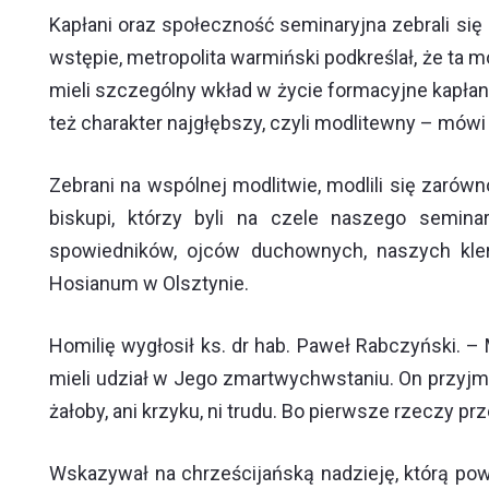
Kapłani oraz społeczność seminaryjna zebrali si
wstępie, metropolita warmiński podkreślał, że ta 
mieli szczególny wkład w życie formacyjne kapła
też charakter najgłębszy, czyli modlitewny – mówi
Zebrani na wspólnej modlitwie, modlili się zarów
biskupi, którzy byli na czele naszego semin
spowiedników, ojców duchownych, naszych kle
Hosianum w Olsztynie.
Homilię wygłosił ks. dr hab. Paweł Rabczyński. – 
mieli udział w Jego zmartwychwstaniu. On przyjmie
żałoby, ani krzyku, ni trudu. Bo pierwsze rzeczy p
Wskazywał na chrześcijańską nadzieję, którą pow