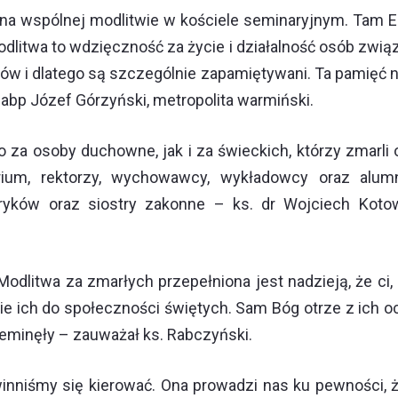
ę na wspólnej modlitwie w kościele seminaryjnym. Tam E
modlitwa to wdzięczność za życie i działalność osób zwi
nów i dlatego są szczególnie zapamiętywani. Ta pamięć 
 abp Józef Górzyński, metropolita warmiński.
no za osoby duchowne, jak i za świeckich, którzy zmarli
arium, rektorzy, wychowawcy, wykładowcy oraz alu
ryków oraz siostry zakonne – ks. dr Wojciech Kot
Modlitwa za zmarłych przepełniona jest nadzieją, że ci, 
 ich do społeczności świętych. Sam Bóg otrze z ich ocz
rzeminęły – zauważał ks. Rabczyński.
inniśmy się kierować. Ona prowadzi nas ku pewności, 