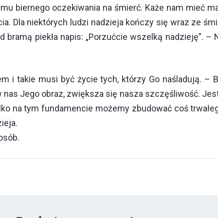
mu biernego oczekiwania na śmierć. Każe nam mieć marze
. Dla niektórych ludzi nadzieja kończy się wraz ze śmi
nad bramą piekła napis: „Porzućcie wszelką nadzieję”. – 
em i takie musi być życie tych, którzy Go naśladują. –
 nas Jego obraz, zwiększa się nasza szczęśliwość. Jest 
lko na tym fundamencie możemy zbudować coś trwałego
ieja.
 osób.