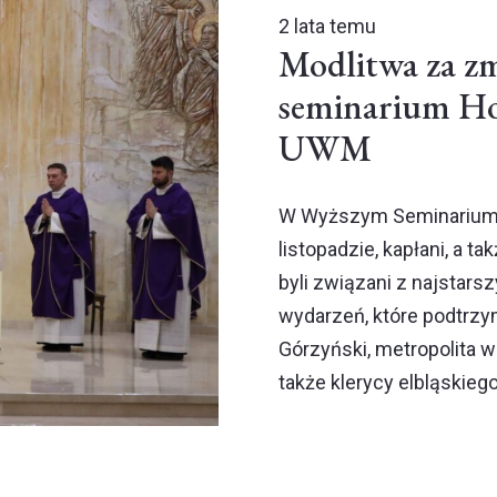
2 lata temu
Modlitwa za z
seminarium Ho
UWM
W Wyższym Seminarium 
listopadzie, kapłani, a ta
byli związani z najstars
wydarzeń, które podtrzy
Górzyński, metropolita w
także klerycy elbląskieg