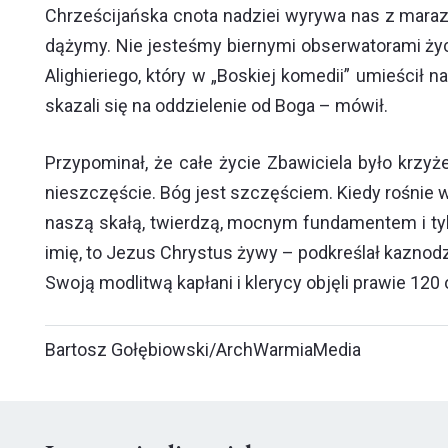
Chrześcijańska cnota nadziei wyrywa nas z maraz
dążymy. Nie jesteśmy biernymi obserwatorami życia
Alighieriego, który w „Boskiej komedii” umieścił 
skazali się na oddzielenie od Boga – mówił.
Przypominał, że całe życie Zbawiciela było krzyż
nieszczęście. Bóg jest szczęściem. Kiedy rośnie w
naszą skałą, twierdzą, mocnym fundamentem i ty
imię, to Jezus Chrystus żywy – podkreślał kaznodz
Swoją modlitwą kapłani i klerycy objęli prawie 120
Bartosz Gołębiowski/ArchWarmiaMedia