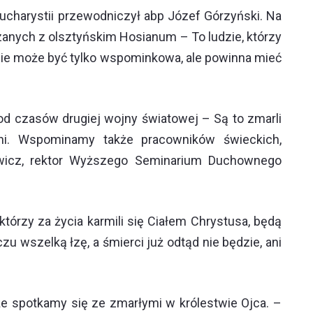
ucharystii przewodniczył abp Józef Górzyński. Na
ązanych z olsztyńskim Hosianum – To ludzie, którzy
nie może być tylko wspominkowa, ale powinna mieć
 od czasów drugiej wojny światowej – Są to zmarli
mni. Wspominamy także pracowników świeckich,
owicz, rektor Wyższego Seminarium Duchownego
którzy za życia karmili się Ciałem Chrystusa, będą
u wszelką łzę, a śmierci już odtąd nie będzie, ani
że spotkamy się ze zmarłymi w królestwie Ojca. –