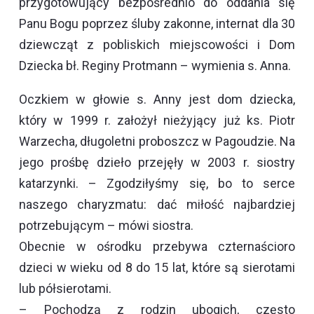
przygotowujący bezpośrednio do oddania się
Panu Bogu poprzez śluby zakonne, internat dla 30
dziewcząt z pobliskich miejscowości i Dom
Dziecka bł. Reginy Protmann – wymienia s. Anna.
Oczkiem w głowie s. Anny jest dom dziecka,
który w 1999 r. założył nieżyjący już ks. Piotr
Warzecha, długoletni proboszcz w Pagoudzie. Na
jego prośbę dzieło przejęły w 2003 r. siostry
katarzynki. – Zgodziłyśmy się, bo to serce
naszego charyzmatu: dać miłość najbardziej
potrzebującym – mówi siostra.
Obecnie w ośrodku przebywa czternaścioro
dzieci w wieku od 8 do 15 lat, które są sierotami
lub półsierotami.
– Pochodzą z rodzin ubogich, często