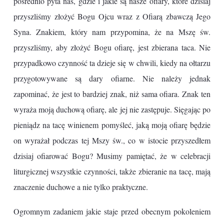
pośrednio pyta nas, gdzie i jakie są nasze ofiary, które dzisiaj
przyszliśmy złożyć Bogu Ojcu wraz z Ofiarą zbawczą Jego
Syna. Znakiem, który nam przypomina, że na Mszę św.
przyszliśmy, aby złożyć Bogu ofiarę, jest zbierana taca. Nie
przypadkowo czynność ta dzieje się w chwili, kiedy na ołtarzu
przygotowywane są dary ofiarne. Nie należy jednak
zapominać, że jest to bardziej znak, niż sama ofiara. Znak ten
wyraża moją duchową ofiarę, ale jej nie zastępuje. Sięgając po
pieniądz na tacę winienem pomyśleć, jaką moją ofiarę będzie
on wyrażał podczas tej Mszy św., co w istocie przyszedłem
dzisiaj ofiarować Bogu? Musimy pamiętać, że w celebracji
liturgicznej wszystkie czynności, także zbieranie na tacę, mają
znaczenie duchowe a nie tylko praktyczne.
Ogromnym zadaniem jakie staje przed obecnym pokoleniem