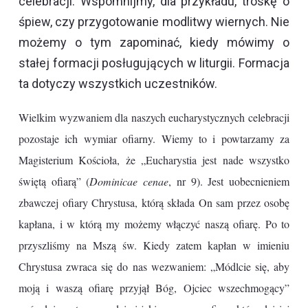
celebracji. Wspomnijmy, dla przykładu, troskę o
śpiew, czy przygotowanie modlitwy wiernych. Nie
możemy o tym zapominać, kiedy mówimy o
stałej formacji posługujących w liturgii. Formacja
ta dotyczy wszystkich uczestników.
Wielkim wyzwaniem dla naszych eucharystycznych celebracji
pozostaje ich wymiar ofiarny. Wiemy to i powtarzamy za
Magisterium Kościoła, że „Eucharystia jest nade wszystko
świętą ofiarą” (
Dominicae cenae
, nr 9). Jest uobecnieniem
zbawczej ofiary Chrystusa, którą składa On sam przez osobę
kapłana, i w którą my możemy włączyć naszą ofiarę. Po to
przyszliśmy na Mszą św. Kiedy zatem kapłan w imieniu
Chrystusa zwraca się do nas wezwaniem: „Módlcie się, aby
moją i waszą ofiarę przyjął Bóg, Ojciec wszechmogący”