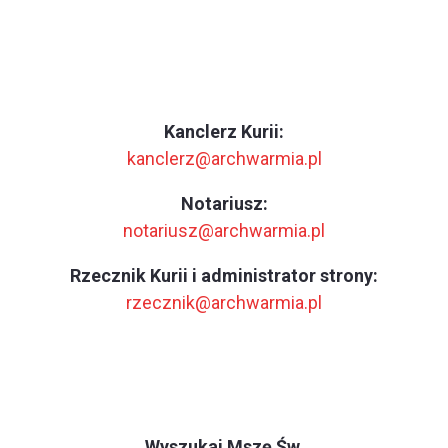
Kanclerz Kurii:
kanclerz@archwarmia.pl
Notariusz:
notariusz@archwarmia.pl
Rzecznik Kurii i administrator strony:
rzecznik@archwarmia.pl
Wyszukaj Mszę Św.