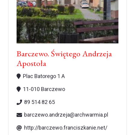
Barczewo. Świętego Andrzeja
Apostoła
Plac Batorego 1 A
11-010 Barczewo
89 514 82 65
barczewo.andrzeja@archwarmia.pl
http://barczewo.franciszkanie.net/