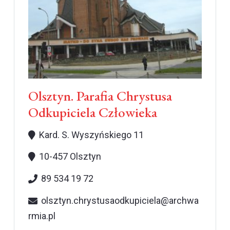
Olsztyn. Parafia Chrystusa
Odkupiciela Człowieka
Kard. S. Wyszyńskiego 11
10-457 Olsztyn
89 534 19 72
olsztyn.chrystusaodkupiciela@archwa
rmia.pl