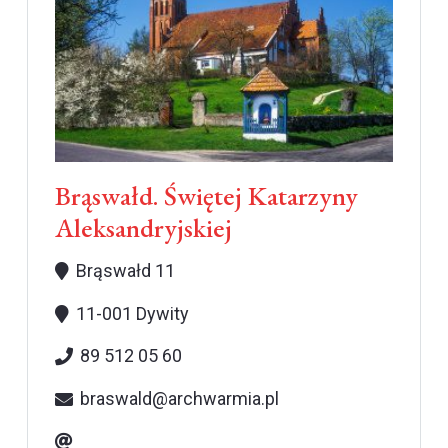
Brąswałd. Świętej Katarzyny
Aleksandryjskiej
Brąswałd 11
11-001 Dywity
89 512 05 60
braswald@archwarmia.pl