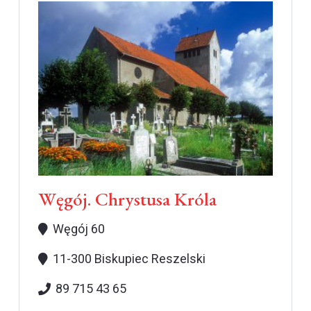
Węgój. Chrystusa Króla
Węgój 60
11-300 Biskupiec Reszelski
89 715 43 65