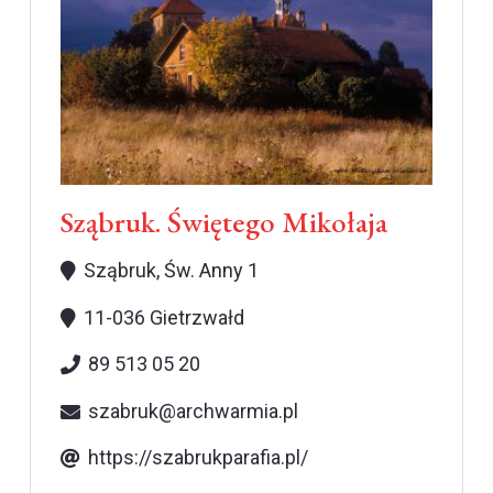
Sząbruk. Świętego Mikołaja
Sząbruk, Św. Anny 1
11-036 Gietrzwałd
89 513 05 20
szabruk@archwarmia.pl
https://szabrukparafia.pl/