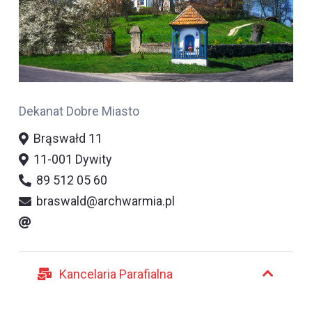
Dekanat Dobre Miasto
Brąswałd 11
11-001 Dywity
89 512 05 60
braswald@archwarmia.pl
Kancelaria Parafialna