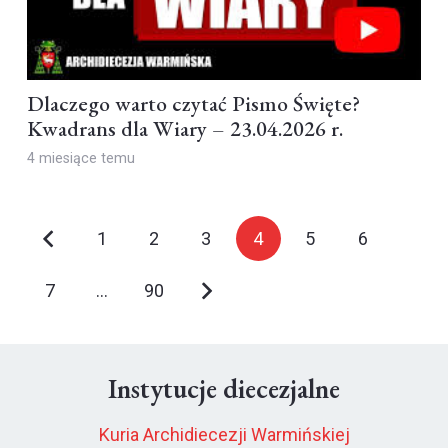
Dlaczego warto czytać Pismo Święte?
Kwadrans dla Wiary – 23.04.2026 r.
4 miesiące temu
1
2
3
4
5
6
7
…
90
Instytucje diecezjalne
Kuria Archidiecezji Warmińskiej