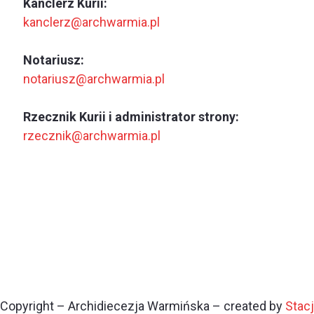
Kanclerz Kurii:
kanclerz@archwarmia.pl
Notariusz:
notariusz@archwarmia.pl
Rzecznik Kurii i administrator strony:
rzecznik@archwarmia.pl
Copyright – Archidiecezja Warmińska – created by
Stac