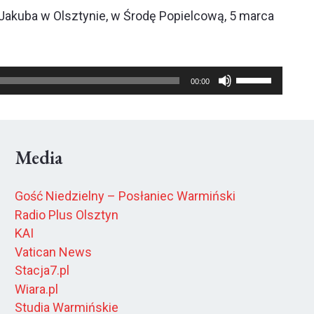
Jakuba w Olsztynie, w Środę Popielcową, 5 marca
Używaj
00:00
strzałek
do
góry
Media
oraz
do
Gość Niedzielny – Posłaniec Warmiński
dołu
Radio Plus Olsztyn
aby
KAI
zwiększyć
Vatican News
lub
Stacja7.pl
zmniejszyć
Wiara.pl
Studia Warmińskie
głośność.