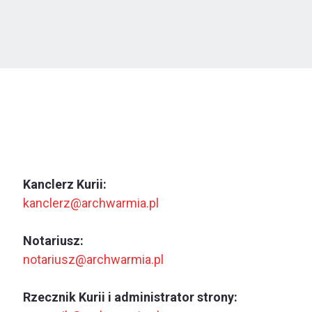
Kanclerz Kurii:
kanclerz@archwarmia.pl
Notariusz:
notariusz@archwarmia.pl
Rzecznik Kurii i administrator strony: