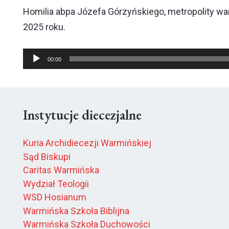
Homilia abpa Józefa Górzyńskiego, metropolity w
2025 roku.
Odtwarzacz
00:00
plików
dźwiękowych
Instytucje diecezjalne
Kuria Archidiecezji Warmińskiej
Sąd Biskupi
Caritas Warmińska
Wydział Teologii
WSD Hosianum
Warmińska Szkoła Biblijna
Warmińska Szkoła Duchowości