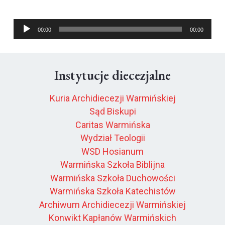
Odtwarzacz
00:00
00:00
plików
dźwiękowych
Instytucje diecezjalne
Kuria Archidiecezji Warmińskiej
Sąd Biskupi
Caritas Warmińska
Wydział Teologii
WSD Hosianum
Warmińska Szkoła Biblijna
Warmińska Szkoła Duchowości
Warmińska Szkoła Katechistów
Archiwum Archidiecezji Warmińskiej
Konwikt Kapłanów Warmińskich