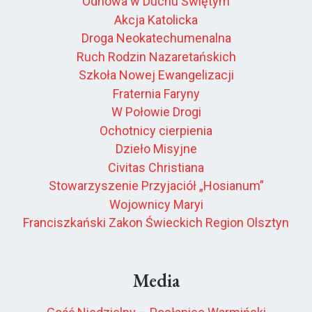
Odnowa w Duchu Świętym
Akcja Katolicka
Droga Neokatechumenalna
Ruch Rodzin Nazaretańskich
Szkoła Nowej Ewangelizacji
Fraternia Faryny
W Połowie Drogi
Ochotnicy cierpienia
Dzieło Misyjne
Civitas Christiana
Stowarzyszenie Przyjaciół „Hosianum”
Wojownicy Maryi
Franciszkański Zakon Świeckich Region Olsztyn
Media