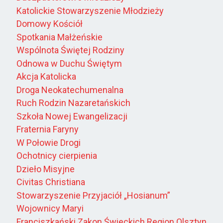
Katolickie Stowarzyszenie Młodzieży
Domowy Kościół
Spotkania Małżeńskie
Wspólnota Świętej Rodziny
Odnowa w Duchu Świętym
Akcja Katolicka
Droga Neokatechumenalna
Ruch Rodzin Nazaretańskich
Szkoła Nowej Ewangelizacji
Fraternia Faryny
W Połowie Drogi
Ochotnicy cierpienia
Dzieło Misyjne
Civitas Christiana
Stowarzyszenie Przyjaciół „Hosianum”
Wojownicy Maryi
Franciszkański Zakon Świeckich Region Olsztyn