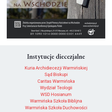
Instytucje diecezjalne
Kuria Archidiecezji Warmińskiej
Sąd Biskupi
Caritas Warmińska
Wydział Teologii
WSD Hosianum
Warmińska Szkoła Biblijna
Warmińska Szkoła Duchowości