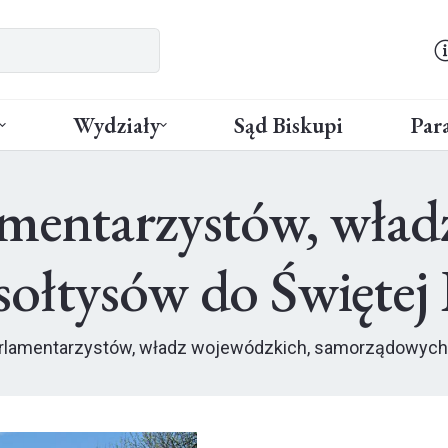
Wydziały
Sąd Biskupi
Para
amentarzystów, wład
ołtysów do Świętej 
rlamentarzystów, władz wojewódzkich, samorządowych i