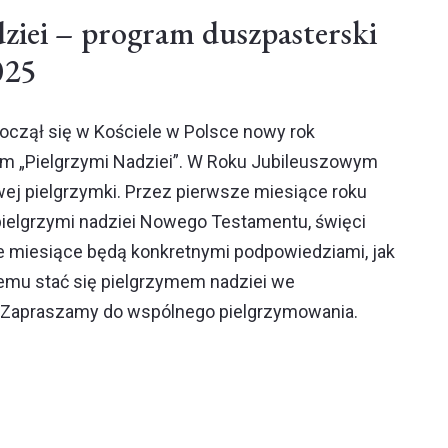
ziei – program duszpasterski
025
począł się w Kościele w Polsce nowy rok
em „Pielgrzymi Nadziei”. W Roku Jubileuszowym
j pielgrzymki. Przez pierwsze miesiące roku
ielgrzymi nadziei Nowego Testamentu, święci
e miesiące będą konkretnymi podpowiedziami, jak
emu stać się pielgrzymem nadziei we
Zapraszamy do wspólnego pielgrzymowania.