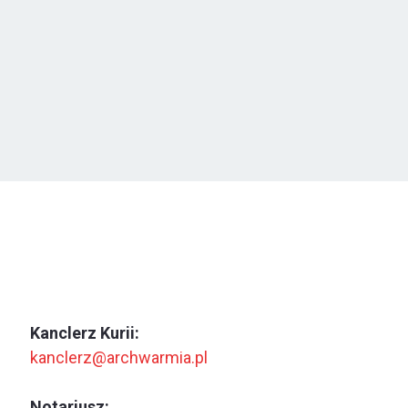
Kanclerz Kurii:
kanclerz@archwarmia.pl
Notariusz: