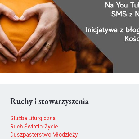
Ruchy i stowarzyszenia
Służba Liturgiczna
Ruch Światło-Życie
Duszpasterstwo Młodzieży