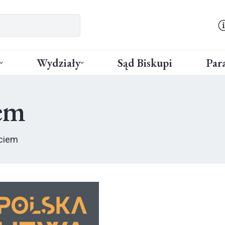
Wydziały
Sąd Biskupi
Para
em
yciem