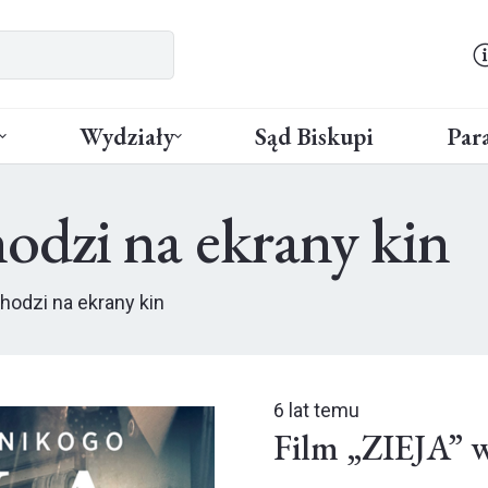
Wydziały
Sąd Biskupi
Para
odzi na ekrany kin
hodzi na ekrany kin
6 lat temu
Film „ZIEJA” w