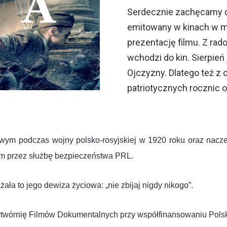
Serdecznie zachęcamy do 
emitowany w kinach w ma
prezentację filmu. Z rado
wchodzi do kin. Sierpie
Ojczyzny. Dlatego też z
patriotycznych rocznic o
skowym podczas wojny polsko-rosyjskiej w 1920 roku oraz na
m przez służbę bezpieczeństwa PRL.
ała to jego dewiza życiowa: „nie zbijaj nigdy nikogo”.
ytwórnię Filmów Dokumentalnych przy współfinansowaniu Polski