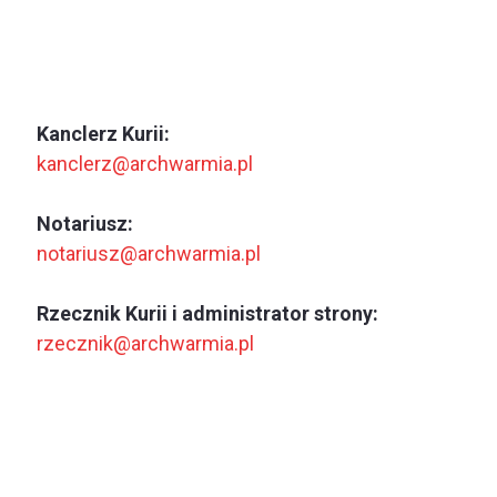
Kanclerz Kurii:
kanclerz@archwarmia.pl
Notariusz:
notariusz@archwarmia.pl
Rzecznik Kurii i administrator strony:
rzecznik@archwarmia.pl