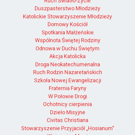
Ruch Światło-Życie
Duszpasterstwo Młodzieży
Katolickie Stowarzyszenie Młodzieży
Domowy Kościół
Spotkania Małżeńskie
Wspólnota Świętej Rodziny
Odnowa w Duchu Świętym
Akcja Katolicka
Droga Neokatechumenalna
Ruch Rodzin Nazaretańskich
Szkoła Nowej Ewangelizacji
Fraternia Faryny
W Połowie Drogi
Ochotnicy cierpienia
Dzieło Misyjne
Civitas Christiana
Stowarzyszenie Przyjaciół „Hosianum”