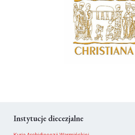
Instytucje diecezjalne
Kuria Archidiecezji Warmińskiej