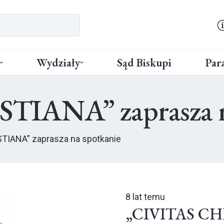
Wydziały
Sąd Biskupi
Para
IANA” zaprasza n
TIANA” zaprasza na spotkanie
8 lat temu
„CIVITAS CHR