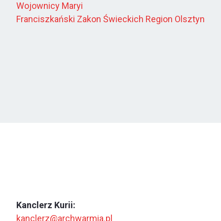
Wojownicy Maryi
Franciszkański Zakon Świeckich Region Olsztyn
Kanclerz Kurii:
kanclerz@archwarmia.pl