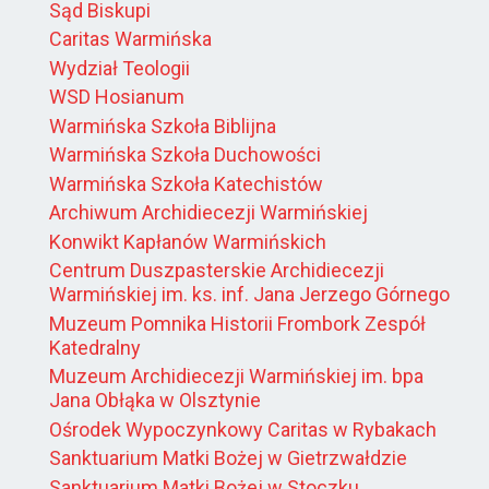
Sąd Biskupi
Caritas Warmińska
Wydział Teologii
WSD Hosianum
Warmińska Szkoła Biblijna
Warmińska Szkoła Duchowości
Warmińska Szkoła Katechistów
Archiwum Archidiecezji Warmińskiej
Konwikt Kapłanów Warmińskich
Centrum Duszpasterskie Archidiecezji
Warmińskiej im. ks. inf. Jana Jerzego Górnego
Muzeum Pomnika Historii Frombork Zespół
Katedralny
Muzeum Archidiecezji Warmińskiej im. bpa
Jana Obłąka w Olsztynie
Ośrodek Wypoczynkowy Caritas w Rybakach
Sanktuarium Matki Bożej w Gietrzwałdzie
Sanktuarium Matki Bożej w Stoczku