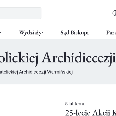
Wydziały
Sąd Biskupi
Para
olickiej Archidiecez
Katolickiej Archidiecezji Warmińskiej
5 lat temu
25-lecie Akcji 