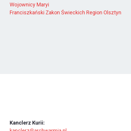
Wojownicy Maryi
Franciszkański Zakon Świeckich Region Olsztyn
Kanclerz Kurii:
kanclerz@archwarmia.pl