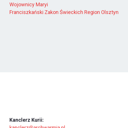
Wojownicy Maryi
Franciszkański Zakon Świeckich Region Olsztyn
Kanclerz Kurii:
kanclerz@archwarmia.pl