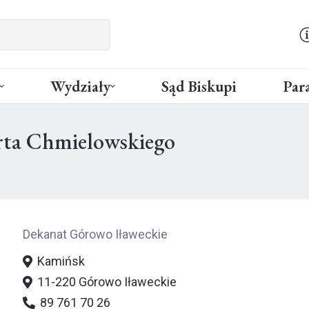
Wydziały
Sąd Biskupi
Para
rta Chmielowskiego
Dekanat Górowo Iławeckie
Kamińsk
11-220 Górowo Iławeckie
89 761 70 26