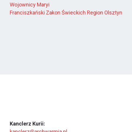
Wojownicy Maryi
Franciszkański Zakon Świeckich Region Olsztyn
Kanclerz Kurii:
kanclerz@archwarmia.pl