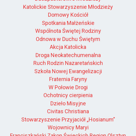
Katolickie Stowarzyszenie Młodzieży
Domowy Kościół
Spotkania Małżeńskie
Wspólnota Świętej Rodziny
Odnowa w Duchu Świętym
Akcja Katolicka
Droga Neokatechumenalna
Ruch Rodzin Nazaretańskich
Szkoła Nowej Ewangelizacji
Fraternia Faryny
W Połowie Drogi
Ochotnicy cierpienia
Dzieło Misyjne
Civitas Christiana
Stowarzyszenie Przyjaciół „Hosianum”
Wojownicy Maryi
Franciszkański Zakon Świeckich Region Olsztyn