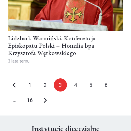
Lidzbark Warmiński. Konferencja
Episkopatu Polski – Homilia bpa
Krzysztofa Wętkowskiego
3 lata temu
1
2
3
4
5
6
…
16
Instytucje diecezjalne