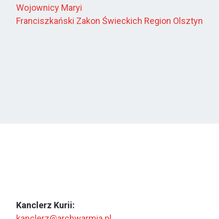
Wojownicy Maryi
Franciszkański Zakon Świeckich Region Olsztyn
Kanclerz Kurii:
kanclerz@archwarmia.pl