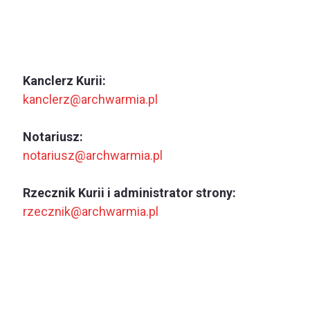
Kanclerz Kurii:
kanclerz@archwarmia.pl
Notariusz:
notariusz@archwarmia.pl
Rzecznik Kurii i administrator strony:
rzecznik@archwarmia.pl