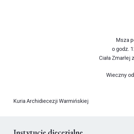
Msza po
o godz. 1
Ciała Zmarłej 
Wieczny odp
Kuria Archidiecezji Warmińskiej
Instytucje diecezjalne