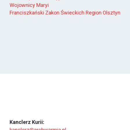
Wojownicy Maryi
Franciszkański Zakon Świeckich Region Olsztyn
Kanclerz Kurii:
kanclerz@archwarmia.pl