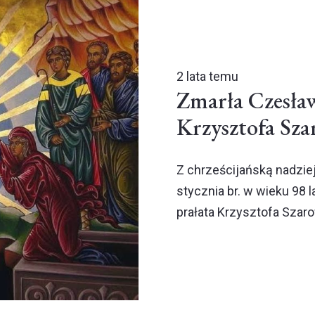
2 lata temu
Zmarła Czesła
Krzysztofa Sza
Z chrześcijańską nadzie
stycznia br. w wieku 98
prałata Krzysztofa Szar