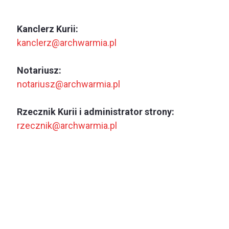
Kanclerz Kurii:
kanclerz@archwarmia.pl
Notariusz:
notariusz@archwarmia.pl
Rzecznik Kurii i administrator strony:
rzecznik@archwarmia.pl