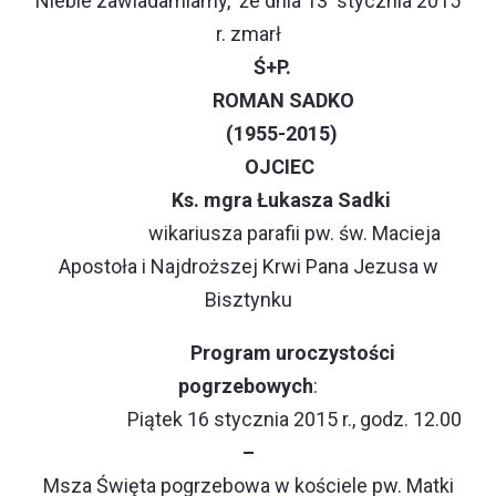
Niebie zawiadamiamy, że dnia 13 stycznia 2015
r. zmarł
Ś+P.
ROMAN SADKO
(1955-2015)
OJCIEC
Ks. mgra Łukasza Sadki
wikariusza parafii pw. św. Macieja
Apostoła i Najdroższej Krwi Pana Jezusa w
Bisztynku
Program uroczystości
pogrzebowych
:
Piątek 16 stycznia 2015 r., godz. 12.00
–
Msza Święta pogrzebowa w kościele
pw. Matki