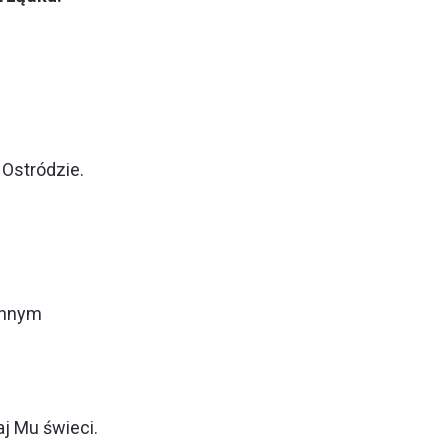
 Ostródzie.
innym
j Mu świeci.