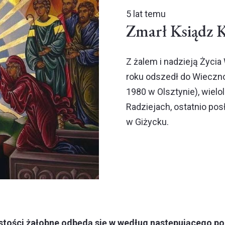
5 lat temu
Zmarł Ksiądz K
Z żalem i nadzieją Życia
roku odszedł do Wiecznoś
1980 w Olsztynie), wielo
Radziejach, ostatnio pos
w Giżycku.
stości żałobne odbędą się w według następującego po