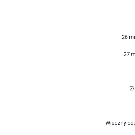
26 ma
27 m
Zł
Wieczny odp