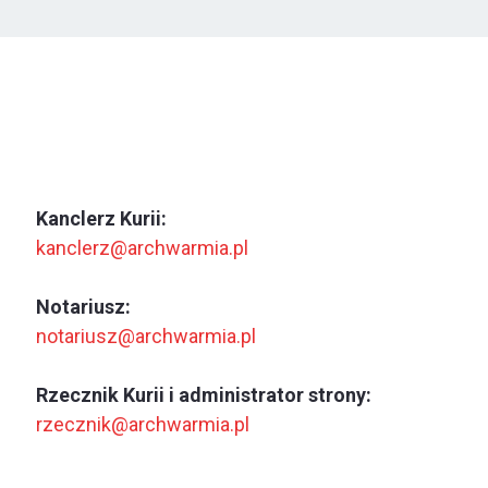
Kanclerz Kurii:
kanclerz@archwarmia.pl
Notariusz:
notariusz@archwarmia.pl
Rzecznik Kurii i administrator strony:
rzecznik@archwarmia.pl