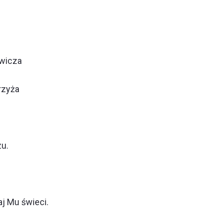
ewicza
rzyża
zu.
j Mu świeci.