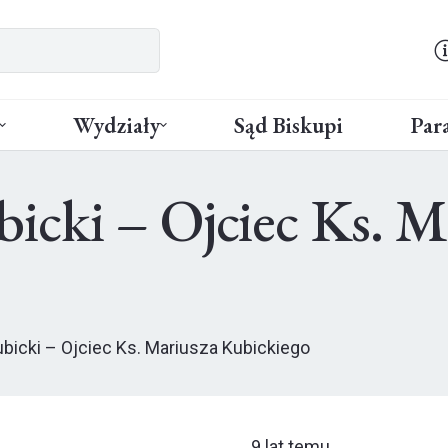
Wydziały
Sąd Biskupi
Para
icki – Ojciec Ks. M
bicki – Ojciec Ks. Mariusza Kubickiego
9 lat temu