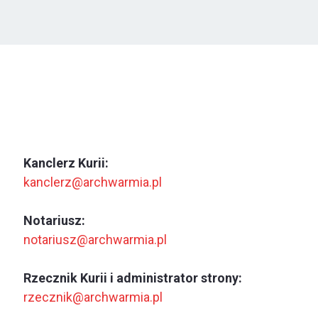
Kanclerz Kurii:
kanclerz@archwarmia.pl
Notariusz:
notariusz@archwarmia.pl
Rzecznik Kurii i administrator strony:
rzecznik@archwarmia.pl