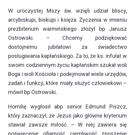
W uroczystej Mszy św. wzięli udział bliscy,
arcybiskupi, biskupi i księża. Życzenia w imieniu
prezbiterium warmińskiego złożył bp Janusz
Ostrowski. – Chcemy podziękować
dostojnemu jubilatowi za świadectwo
posługiwania kapłańskiego. Za to, że ks. infułat w
swoim codziennym życiu kapłańskim szukał woli
Boga i woli Kościoła i podejmował wiele urzędów,
zadań i funkcji, które miały służyć człowiekowi –
mówił bp Ostrowski.
Homilię wygłosił abp senior Edmund Piszcz,
który zaznaczył, że Jezus jako główne kryterium
stawiał zawsze miłość. – W niej zawiera się
poświecenie, ofiarność, cierpliwość, znoszenie